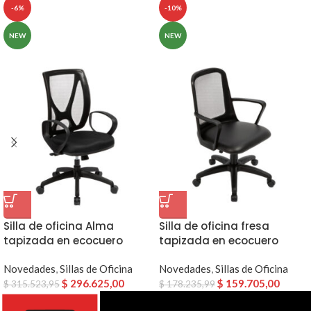
-6%
-10%
NEW
NEW
Silla de oficina Alma
Silla de oficina fresa
tapizada en ecocuero
tapizada en ecocuero
color negro
color negro
Novedades
,
Sillas de Oficina
Novedades
,
Sillas de Oficina
$
296.625,00
$
159.705,00
$
315.523,95
$
178.235,99