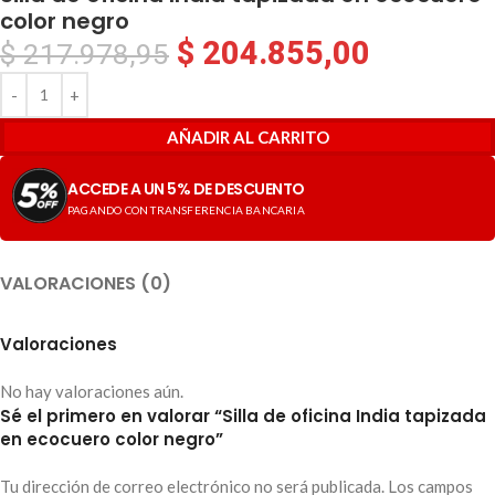
color negro
$
204.855,00
$
217.978,95
AÑADIR AL CARRITO
ACCEDE A UN 5% DE DESCUENTO
PAGANDO CON TRANSFERENCIA BANCARIA
VALORACIONES (0)
Valoraciones
No hay valoraciones aún.
Sé el primero en valorar “Silla de oficina India tapizada
en ecocuero color negro”
Tu dirección de correo electrónico no será publicada.
Los campos